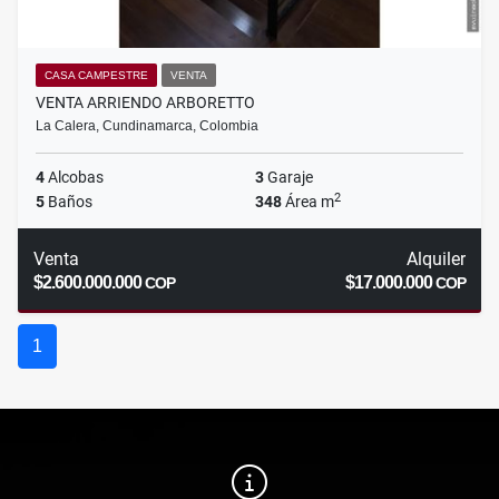
CASA CAMPESTRE
VENTA
VENTA ARRIENDO ARBORETTO
La Calera, Cundinamarca, Colombia
4
Alcobas
3
Garaje
2
5
Baños
348
Área m
Venta
Alquiler
$2.600.000.000
$17.000.000
COP
COP
1