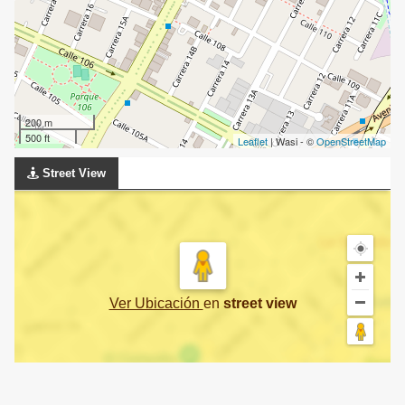
200 m
500 ft
Leaflet
| Wasi - ©
OpenStreetMap
Street View
Ver Ubicación
en
street view