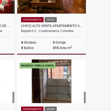
APARTAMENTO
VENTA
CALLEJA VENDO APARTAMENTO DE UNA ALCOBA
CHICO ALTO VENTA APARTAMENTO 315 M2 +219 TERRAZA
ia
Bogotá D.C., Cundinamarca, Colombia
4
Alcobas
3
Garaje
2
5
Baños
315
Área m
Venta
Venta
MAURICIO VARELA UCROS
$2.500.000.000
APARTAMENTO
VENTA