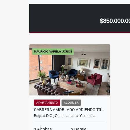
$850.000.0
MAURICIO VARELA UCROS
APARTAMENTO
ALQUILER
CABRERA AMOBLADO ARRIENDO TRES ALCOBAS
Bogotá D.C., Cundinamarca, Colombia
3
Alcobas
2
Garaje