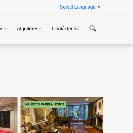
Select Language
▼
as
Alquileres
Contáctenos
MAURICIO VARELA UCROS