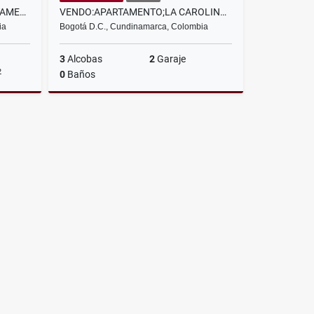
SANTA BARBARA VENDO APARTAMENTO 2H 2G 4 BAÑOS
VENDO:APARTAMENTO;LA CAROLINA:200MT2:3H:2G
ia
Bogotá D.C., Cundinamarca, Colombia
3
Alcobas
2
Garaje
2
0
Baños
Venta
Venta
$1.050.000.000