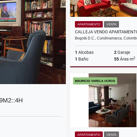
APARTAMENTO
VENTA
Bogotá D.C., Cundinamarca, Colomb
1
Alcobas
2
Garaje
2
1
Baño
55
Área m
MAURICIO VARELA UCROS
$475.000.000
9M2::4H
APARTAMENTO
VENTA