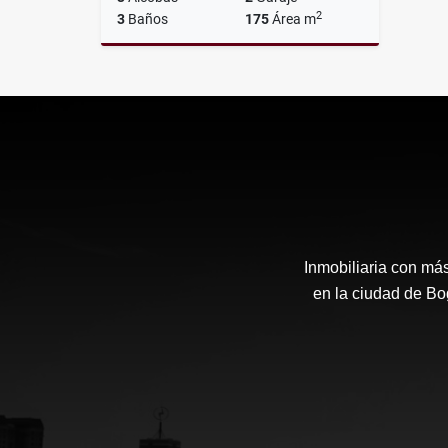
2
3
Baños
175
Área m
Alquiler
$12.000.000
Inmobiliaria con má
en la ciudad de Bo