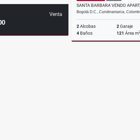
Bogotá D.C., Cundinamarca, Colomb
Venta
00
2
Alcobas
2
Garaje
4
Baños
121
Área m
$990.000.000