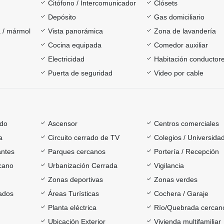
Citófono / Intercomunicador
Clósets
Depósito
Gas domiciliario
 / mármol
Vista panorámica
Zona de lavandería
Cocina equipada
Comedor auxiliar
Electricidad
Habitación conductor
Puerta de seguridad
Video por cable
ado
Ascensor
Centros comerciales
a
Circuito cerrado de TV
Colegios / Universida
antes
Parques cercanos
Portería / Recepción
rcano
Urbanización Cerrada
Vigilancia
Zonas deportivas
Zonas verdes
ados
Áreas Turísticas
Cochera / Garaje
Planta eléctrica
Río/Quebrada cercan
Ubicación Exterior
Vivienda multifamiliar