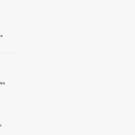
es
des
o