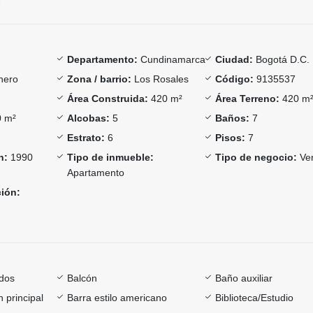
Departamento:
Cundinamarca
Ciudad:
Bogotá D.C.
nero
Zona / barrio:
Los Rosales
Código:
9135537
Área Construida:
420 m²
Área Terreno:
420 m
 m²
Alcobas:
5
Baños:
7
Estrato:
6
Pisos:
7
n:
1990
Tipo de inmueble:
Tipo de negocio:
Ve
Apartamento
ción:
dos
Balcón
Baño auxiliar
 principal
Barra estilo americano
Biblioteca/Estudio