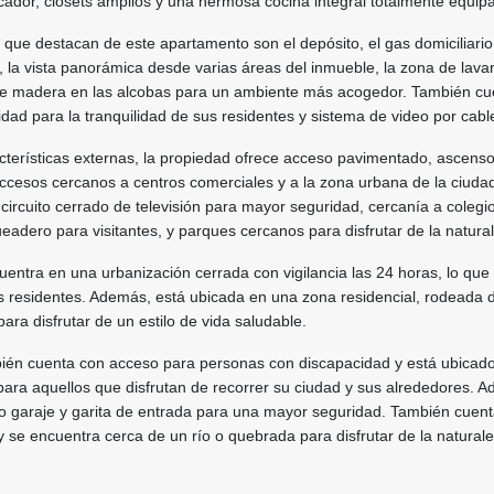
cador, clósets amplios y una hermosa cocina integral totalmente equip
s que destacan de este apartamento son el depósito, el gas domiciliario,
la vista panorámica desde varias áreas del inmueble, la zona de lavan
de madera en las alcobas para un ambiente más acogedor. También cu
dad para la tranquilidad de sus residentes y sistema de video por cabl
cterísticas externas, la propiedad ofrece acceso pavimentado, ascenso
cesos cercanos a centros comerciales y a la zona urbana de la ciuda
ircuito cerrado de televisión para mayor seguridad, cercanía a colegi
eadero para visitantes, y parques cercanos para disfrutar de la natura
entra en una urbanización cerrada con vigilancia las 24 horas, lo que
us residentes. Además, está ubicada en una zona residencial, rodeada 
ara disfrutar de un estilo de vida saludable.
ién cuenta con acceso para personas con discapacidad y está ubicad
l para aquellos que disfrutan de recorrer su ciudad y sus alrededores. 
o garaje y garita de entrada para una mayor seguridad. También cuen
 y se encuentra cerca de un río o quebrada para disfrutar de la natural