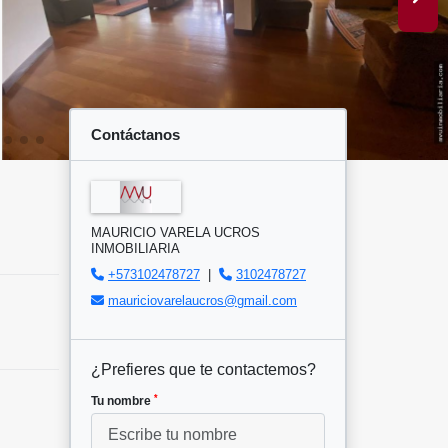
Contáctanos
MAURICIO VARELA UCROS
INMOBILIARIA
+573102478727
|
3102478727
mauriciovarelaucros@gmail.com
¿Prefieres que te contactemos?
*
Tu nombre