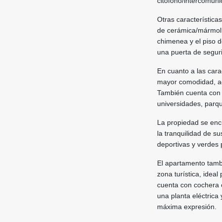
citófono/intercomuni
Otras característica
de cerámica/mármol, 
chimenea y el piso 
una puerta de seguri
En cuanto a las cara
mayor comodidad, ac
También cuenta con c
universidades, parqu
La propiedad se encu
la tranquilidad de s
deportivas y verdes p
El apartamento tamb
zona turística, idea
cuenta con cochera 
una planta eléctrica
máxima expresión.