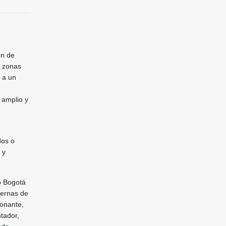
ón de
s zonas
 a un
 amplio y
dos o
 y
o Bogotá
ternas de
ionante,
ntador,