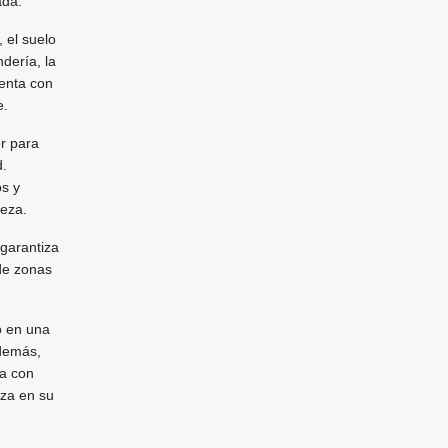
ada.
 el suelo
dería, la
enta con
e.
r para
d.
os y
leza.
 garantiza
de zonas
o en una
Además,
ta con
eza en su