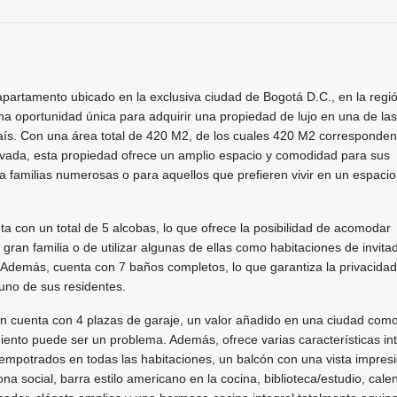
partamento ubicado en la exclusiva ciudad de Bogotá D.C., en la regi
a oportunidad única para adquirir una propiedad de lujo en una de la
ís. Con una área total de 420 M2, de los cuales 420 M2 corresponden
rivada, esta propiedad ofrece un amplio espacio y comodidad para sus
ra familias numerosas o para aquellos que prefieren vivir en un espacio
a con un total de 5 alcobas, lo que ofrece la posibilidad de acomodar
an familia o de utilizar algunas de ellas como habitaciones de invita
 Además, cuenta con 7 baños completos, lo que garantiza la privacidad
no de sus residentes.
n cuenta con 4 plazas de garaje, un valor añadido en una ciudad com
ento puede ser un problema. Además, ofrece varias características in
empotrados en todas las habitaciones, un balcón con una vista impres
ona social, barra estilo americano en la cocina, biblioteca/estudio, cale