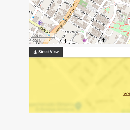
200 m
500 ft
Street View
Ve