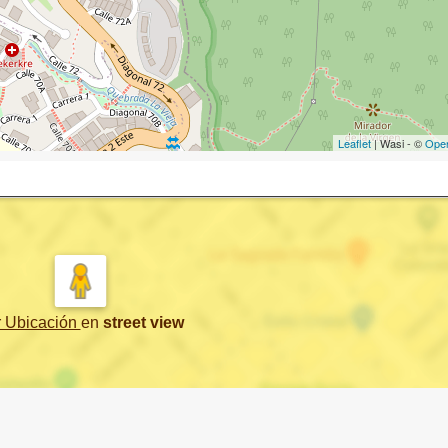
Leaflet
| Wasi - ©
Ope
r Ubicación
en
street view