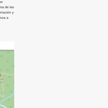
as
una de las
rmación y
enza a